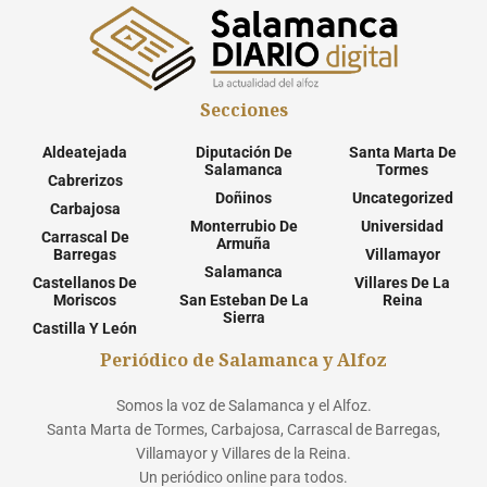
Secciones
Aldeatejada
Diputación De
Santa Marta De
Salamanca
Tormes
Cabrerizos
Doñinos
Uncategorized
Carbajosa
Monterrubio De
Universidad
Carrascal De
Armuña
Barregas
Villamayor
Salamanca
Castellanos De
Villares De La
Moriscos
San Esteban De La
Reina
Sierra
Castilla Y León
Periódico de Salamanca y Alfoz
Somos la voz de Salamanca y el Alfoz.
Santa Marta de Tormes, Carbajosa, Carrascal de Barregas,
Villamayor y Villares de la Reina.
Un periódico online para todos.