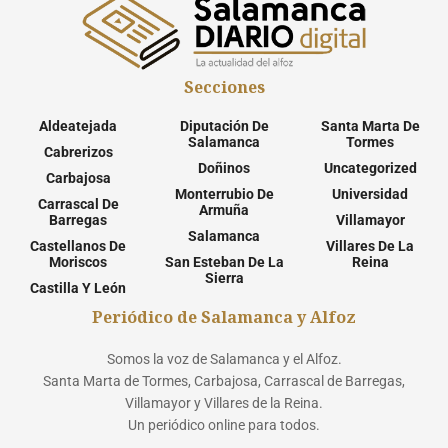
Secciones
Aldeatejada
Diputación De
Santa Marta De
Salamanca
Tormes
Cabrerizos
Doñinos
Uncategorized
Carbajosa
Monterrubio De
Universidad
Carrascal De
Armuña
Barregas
Villamayor
Salamanca
Castellanos De
Villares De La
Moriscos
San Esteban De La
Reina
Sierra
Castilla Y León
Periódico de Salamanca y Alfoz
Somos la voz de Salamanca y el Alfoz.
Santa Marta de Tormes, Carbajosa, Carrascal de Barregas,
Villamayor y Villares de la Reina.
Un periódico online para todos.