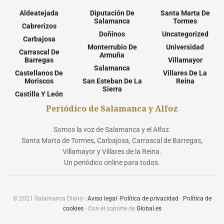
Aldeatejada
Diputación De
Santa Marta De
Salamanca
Tormes
Cabrerizos
Doñinos
Uncategorized
Carbajosa
Monterrubio De
Universidad
Carrascal De
Armuña
Barregas
Villamayor
Salamanca
Castellanos De
Villares De La
Moriscos
San Esteban De La
Reina
Sierra
Castilla Y León
Periódico de Salamanca y Alfoz
Somos la voz de Salamanca y el Alfoz.
Santa Marta de Tormes, Carbajosa, Carrascal de Barregas,
Villamayor y Villares de la Reina.
Un periódico online para todos.
© 2021 Salamanca Diario -
Aviso legal
-
Política de privacidad
-
Política de
cookies
- Con el soporte de
Global.es