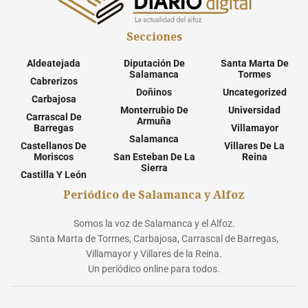
Secciones
Aldeatejada
Diputación De
Santa Marta De
Salamanca
Tormes
Cabrerizos
Doñinos
Uncategorized
Carbajosa
Monterrubio De
Universidad
Carrascal De
Armuña
Barregas
Villamayor
Salamanca
Castellanos De
Villares De La
Moriscos
San Esteban De La
Reina
Sierra
Castilla Y León
Periódico de Salamanca y Alfoz
Somos la voz de Salamanca y el Alfoz.
Santa Marta de Tormes, Carbajosa, Carrascal de Barregas,
Villamayor y Villares de la Reina.
Un periódico online para todos.