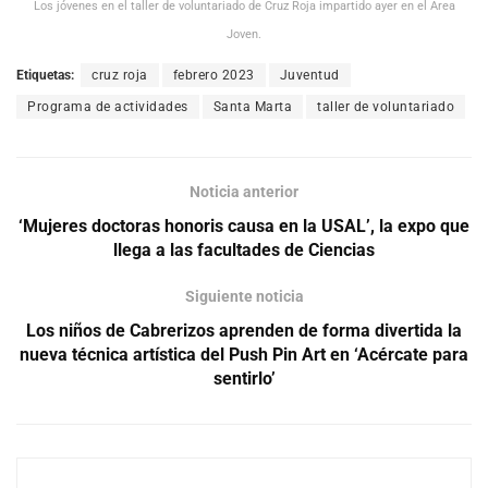
Los jóvenes en el taller de voluntariado de Cruz Roja impartido ayer en el Área
Joven.
Etiquetas:
cruz roja
febrero 2023
Juventud
Programa de actividades
Santa Marta
taller de voluntariado
Noticia anterior
‘Mujeres doctoras honoris causa en la USAL’, la expo que
llega a las facultades de Ciencias
Siguiente noticia
Los niños de Cabrerizos aprenden de forma divertida la
nueva técnica artística del Push Pin Art en ‘Acércate para
sentirlo’