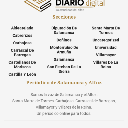
Secciones
Aldeatejada
Diputación De
Santa Marta De
Salamanca
Tormes
Cabrerizos
Doñinos
Uncategorized
Carbajosa
Monterrubio De
Universidad
Carrascal De
Armuña
Barregas
Villamayor
Salamanca
Castellanos De
Villares De La
Moriscos
San Esteban De La
Reina
Sierra
Castilla Y León
Periódico de Salamanca y Alfoz
Somos la voz de Salamanca y el Alfoz.
Santa Marta de Tormes, Carbajosa, Carrascal de Barregas,
Villamayor y Villares de la Reina.
Un periódico online para todos.