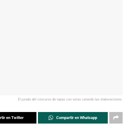
El jurado del concurso de tapas con setas catando las elaboraciones.
tir en Twitter
Compartir en Whatsapp