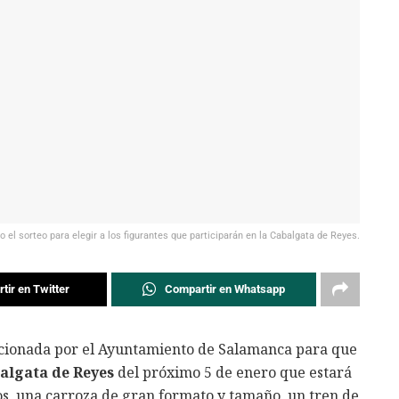
 el sorteo para elegir a los figurantes que participarán en la Cabalgata de Reyes.
tir en Twitter
Compartir en Whatsapp
ccionada por el Ayuntamiento de Salamanca para que
balgata de Reyes
del próximo 5 de enero que estará
os, una carroza de gran formato y tamaño, un tren de