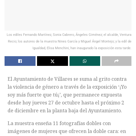
Los ediles Fernando Martínez, Sonia Cabrero, Ángeles Giménez; el alcalde, Ventura
Recio; los autores de la muestra Nines García y Miguel Ángel Montejo; y la edil de
Igualdad, Elisa Menchini, han inaugurado la exposición esta tarde.
El Ayuntamiento de Villares se suma al grito contra
la violencia de género a través de la exposición ‘¡Yo
soy más fuerte que tú¡’, que permanece expuesta
desde hoy jueves 27 de octubre hasta el próximo 2
de diciembre en la planta baja del Ayuntamiento.
La muestra enseña 11 fotografías dobles con
imágenes de mujeres que ofrecen la doble cara: en