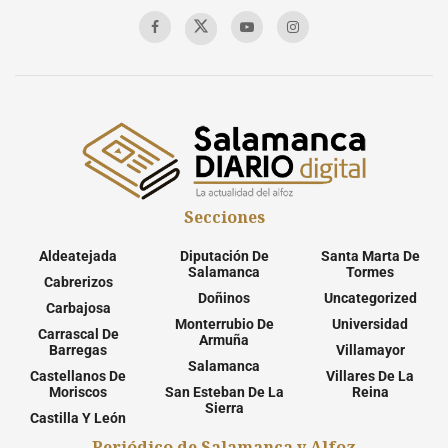
Secciones
Aldeatejada
Diputación De
Santa Marta De
Salamanca
Tormes
Cabrerizos
Doñinos
Uncategorized
Carbajosa
Monterrubio De
Universidad
Carrascal De
Armuña
Barregas
Villamayor
Salamanca
Castellanos De
Villares De La
Moriscos
San Esteban De La
Reina
Sierra
Castilla Y León
Periódico de Salamanca y Alfoz