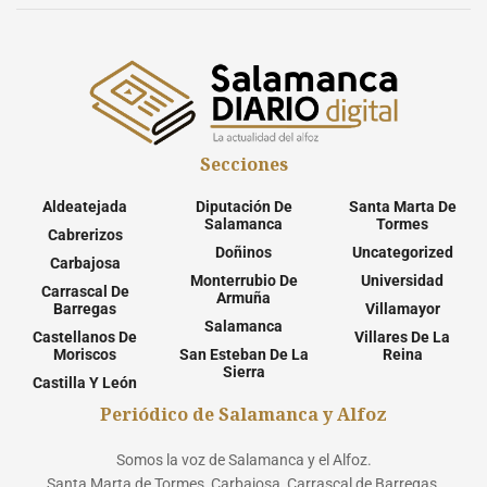
Secciones
Aldeatejada
Diputación De
Santa Marta De
Salamanca
Tormes
Cabrerizos
Doñinos
Uncategorized
Carbajosa
Monterrubio De
Universidad
Carrascal De
Armuña
Barregas
Villamayor
Salamanca
Castellanos De
Villares De La
Moriscos
San Esteban De La
Reina
Sierra
Castilla Y León
Periódico de Salamanca y Alfoz
Somos la voz de Salamanca y el Alfoz.
Santa Marta de Tormes, Carbajosa, Carrascal de Barregas,