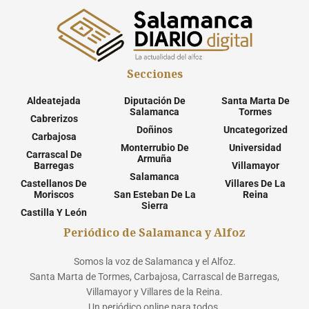
Secciones
Aldeatejada
Diputación De
Santa Marta De
Salamanca
Tormes
Cabrerizos
Doñinos
Uncategorized
Carbajosa
Monterrubio De
Universidad
Carrascal De
Armuña
Barregas
Villamayor
Salamanca
Castellanos De
Villares De La
Moriscos
San Esteban De La
Reina
Sierra
Castilla Y León
Periódico de Salamanca y Alfoz
Somos la voz de Salamanca y el Alfoz.
Santa Marta de Tormes, Carbajosa, Carrascal de Barregas,
Villamayor y Villares de la Reina.
Un periódico online para todos.