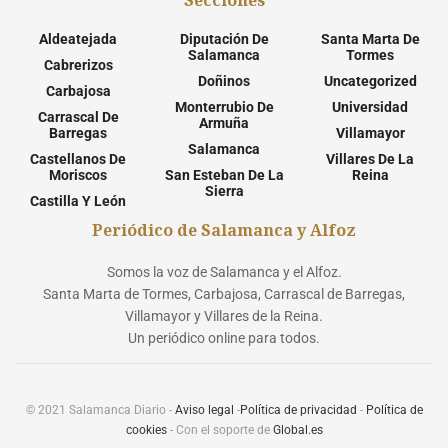
Secciones
Aldeatejada
Diputación De
Santa Marta De
Salamanca
Tormes
Cabrerizos
Doñinos
Uncategorized
Carbajosa
Monterrubio De
Universidad
Carrascal De
Armuña
Barregas
Villamayor
Salamanca
Castellanos De
Villares De La
Moriscos
San Esteban De La
Reina
Sierra
Castilla Y León
Periódico de Salamanca y Alfoz
Somos la voz de Salamanca y el Alfoz.
Santa Marta de Tormes, Carbajosa, Carrascal de Barregas,
Villamayor y Villares de la Reina.
Un periódico online para todos.
© 2021 Salamanca Diario -
Aviso legal
-
Política de privacidad
-
Política de
cookies
- Con el soporte de
Global.es