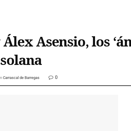
 Álex Asensio, los ‘án
asolana
0
n
Carrascal de Barregas