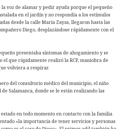
ar la voz de alamar y pedir ayuda porque el pequeño
nstalada en el jardín y no respondía a los estímulos
adas desde la calle María Zayas, llegaron hasta las
su compañero Diego, desplazándose rápidamente con el
pequeño presentaba síntomas de ahogamiento y se
go el que rápidamente realizó la RCP, maniobra de
e volviera a respirar.
mero del consultorio médico del municipio, el niño
l de Salamanca, donde se le están realizando las
ha estado en todo momento en contacto con la familia
ntado «la importancia de tener servicios y personas
, como es el caso de Diego». El primer edil también ha