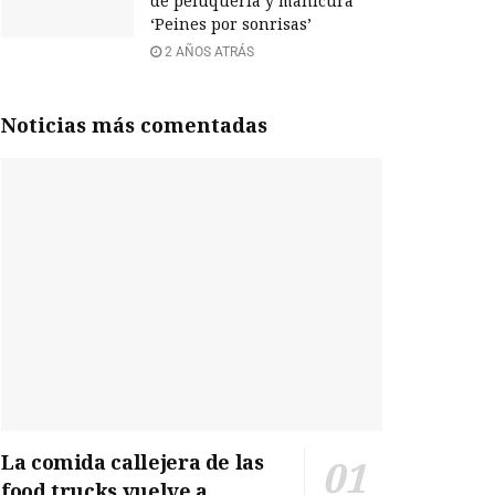
de peluquería y manicura
‘Peines por sonrisas’
2 AÑOS ATRÁS
Noticias más comentadas
La comida callejera de las
food trucks vuelve a