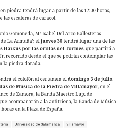
o en piedra tendrá lugar a partir de las 17:00 horas,
e las escaleras de caracol.
tonio Gamoneda, Mª Isabel Del Arco Ballesteros
 de La Armuña’; el
jueves 30
tendrá lugar una de las
os Haikus por las orillas del Tormes
, que partirá a
 Un recorrido desde el que se podrán contemplar las
n la piedra dorada.
ndrá el colofón al certamen el
domingo 3 de julio
.
das de Música de la Piedra de Villamayor
, en el
anco de Zamora, la Banda Maestro Lupi de
que acompañarán a la anfitriona, la Banda de Música
0 horas en la Plaza de España.
tería
Universidad de Salamanca
villamayor