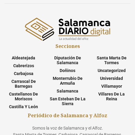
Secciones
Aldeatejada
Diputación De
Santa Marta De
Salamanca
Tormes
Cabrerizos
Doñinos
Uncategorized
Carbajosa
Monterrubio De
Universidad
Carrascal De
Armuña
Barregas
Villamayor
Salamanca
Castellanos De
Villares De La
Moriscos
San Esteban De La
Reina
Sierra
Castilla Y León
Periódico de Salamanca y Alfoz
Somos la voz de Salamanca y el Alfoz.
Santa Marta de Tormes, Carbajosa, Carrascal de Barregas,