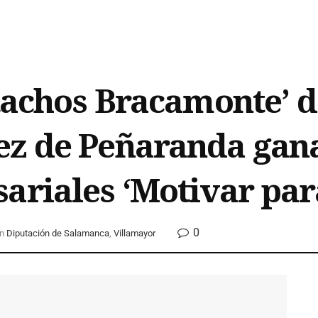
stachos Bracamonte’ 
ez de Peñaranda gana
sariales ‘Motivar pa
0
n
Diputación de Salamanca
,
Villamayor