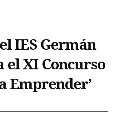
del IES Germán
 el XI Concurso
ra Emprender’