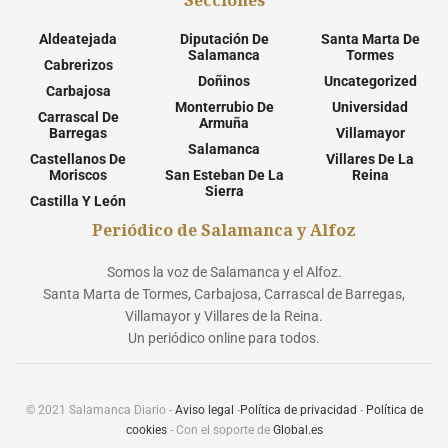
Secciones
Aldeatejada
Diputación De
Santa Marta De
Salamanca
Tormes
Cabrerizos
Doñinos
Uncategorized
Carbajosa
Monterrubio De
Universidad
Carrascal De
Armuña
Barregas
Villamayor
Salamanca
Castellanos De
Villares De La
Moriscos
San Esteban De La
Reina
Sierra
Castilla Y León
Periódico de Salamanca y Alfoz
Somos la voz de Salamanca y el Alfoz.
Santa Marta de Tormes, Carbajosa, Carrascal de Barregas,
Villamayor y Villares de la Reina.
Un periódico online para todos.
© 2021 Salamanca Diario -
Aviso legal
-
Política de privacidad
-
Política de
cookies
- Con el soporte de
Global.es