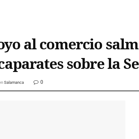
yo al comercio salma
caparates sobre la S
0
en
Salamanca