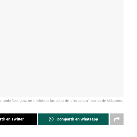
rnando Rodríguez, en el inicio de las obras de la 'esperada' rotonda de Aldeaseca.
tir en Twitter
Compartir en Whatsapp