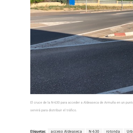
El cruce de la N-630 para acceder a Aldeaseca de Armuña en un punto n
servirá para distribuir el tráfico.
Etiquetas:
acceso Aldeaseca
N-630
rotonda
Ur