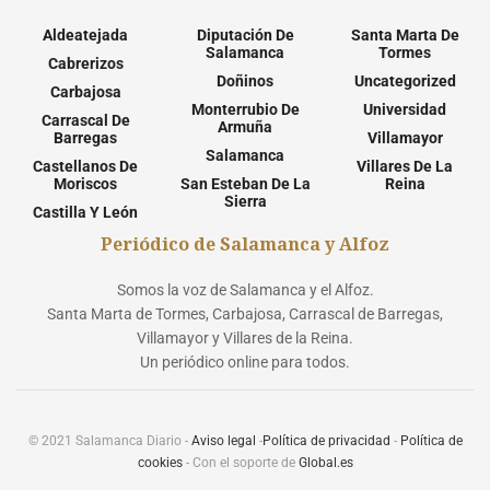
Aldeatejada
Diputación De
Santa Marta De
Salamanca
Tormes
Cabrerizos
Doñinos
Uncategorized
Carbajosa
Monterrubio De
Universidad
Carrascal De
Armuña
Barregas
Villamayor
Salamanca
Castellanos De
Villares De La
Moriscos
San Esteban De La
Reina
Sierra
Castilla Y León
Periódico de Salamanca y Alfoz
Somos la voz de Salamanca y el Alfoz.
Santa Marta de Tormes, Carbajosa, Carrascal de Barregas,
Villamayor y Villares de la Reina.
Un periódico online para todos.
© 2021 Salamanca Diario -
Aviso legal
-
Política de privacidad
-
Política de
cookies
- Con el soporte de
Global.es