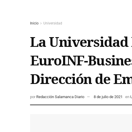
Inicio
Universidad
La Universidad P
EuroINF-Busines
Dirección de E
por
Redacción Salamanca Diario
8 de julio de 2021
en
U