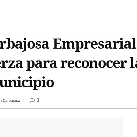
rbajosa Empresarial’
rza para reconocer la
unicipio
0
n
Carbajosa