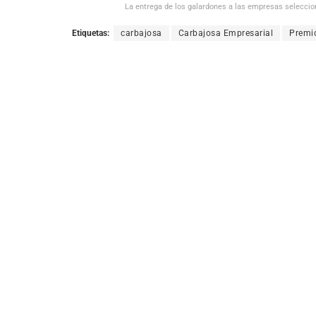
La entrega de los galardones a las empresas selecciona
Etiquetas:
carbajosa
Carbajosa Empresarial
Premi