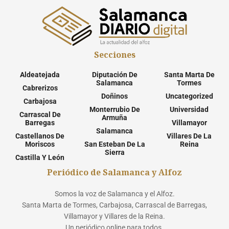
Secciones
Aldeatejada
Diputación De
Santa Marta De
Salamanca
Tormes
Cabrerizos
Doñinos
Uncategorized
Carbajosa
Monterrubio De
Universidad
Carrascal De
Armuña
Barregas
Villamayor
Salamanca
Castellanos De
Villares De La
Moriscos
San Esteban De La
Reina
Sierra
Castilla Y León
Periódico de Salamanca y Alfoz
Somos la voz de Salamanca y el Alfoz.
Santa Marta de Tormes, Carbajosa, Carrascal de Barregas,
Villamayor y Villares de la Reina.
Un periódico online para todos.