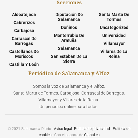
Secciones
Aldeatejada
Diputación De
Santa Marta De
Salamanca
Tormes
Cabrerizos
Doñinos
Uncategorized
Carbajosa
Monterrubio De
Universidad
Carrascal De
Armuña
Barregas
Villamayor
Salamanca
Castellanos De
Villares De La
Moriscos
San Esteban De La
Reina
Sierra
Castilla Y León
Periódico de Salamanca y Alfoz
Somos la voz de Salamanca y el Alfoz.
Santa Marta de Tormes, Carbajosa, Carrascal de Barregas,
Villamayor y Villares de la Reina.
Un periódico online para todos.
© 2021 Salamanca Diario -
Aviso legal
-
Política de privacidad
-
Política de
cookies
- Con el soporte de
Global.es