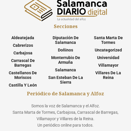
Secciones
Aldeatejada
Diputación De
Santa Marta De
Salamanca
Tormes
Cabrerizos
Doñinos
Uncategorized
Carbajosa
Monterrubio De
Universidad
Carrascal De
Armuña
Barregas
Villamayor
Salamanca
Castellanos De
Villares De La
Moriscos
San Esteban De La
Reina
Sierra
Castilla Y León
Periódico de Salamanca y Alfoz
Somos la voz de Salamanca y el Alfoz.
Santa Marta de Tormes, Carbajosa, Carrascal de Barregas,
Villamayor y Villares de la Reina.
Un periódico online para todos.