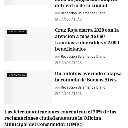
del centro de la ciudad
por
Redacción Salamanca Diario
5 AÑOS ATRÁS
Cruz Roja cierra 2020 con la
SALAMANCA
atención a más de 660
familias vulnerables y 2.000
beneficiarios
por
Redacción Salamanca Diario
5 AÑOS ATRÁS
Un autobús averiado colapsa
SALAMANCA
la rotonda de Buenos Aires
por
Redacción Salamanca Diario
5 AÑOS ATRÁS
Las telecomunicaciones concentran el 30% de las
SALAMANCA
reclamaciones ciudadanas ante la Oficina
Municipal del Consumidor (OMIC)