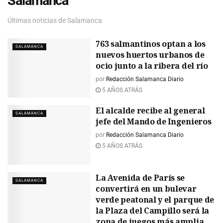
Salamanca
Últimas noticias de Salamanca
763 salmantinos optan a los
SALAMANCA
nuevos huertos urbanos de
ocio junto a la ribera del río
por
Redacción Salamanca Diario
5 AÑOS ATRÁS
El alcalde recibe al general
SALAMANCA
jefe del Mando de Ingenieros
por
Redacción Salamanca Diario
5 AÑOS ATRÁS
La Avenida de París se
SALAMANCA
convertirá en un bulevar
verde peatonal y el parque de
la Plaza del Campillo será la
zona de juegos más amplia