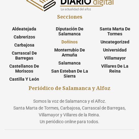
Secciones
Aldeatejada
Diputación De
Santa Marta De
Salamanca
Tormes
Cabrerizos
Doñinos
Uncategorized
Carbajosa
Monterrubio De
Universidad
Carrascal De
Armuña
Barregas
Villamayor
Salamanca
Castellanos De
Villares De La
Moriscos
San Esteban De La
Reina
Sierra
Castilla Y León
Periódico de Salamanca y Alfoz
Somos la voz de Salamanca y el Alfoz.
Santa Marta de Tormes, Carbajosa, Carrascal de Barregas,
Villamayor y Villares de la Reina.
Un periódico online para todos.