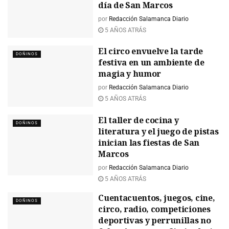
día de San Marcos
por
Redacción Salamanca Diario
5 AÑOS ATRÁS
El circo envuelve la tarde
DOÑINOS
festiva en un ambiente de
magia y humor
por
Redacción Salamanca Diario
5 AÑOS ATRÁS
El taller de cocina y
DOÑINOS
literatura y el juego de pistas
inician las fiestas de San
Marcos
por
Redacción Salamanca Diario
5 AÑOS ATRÁS
Cuentacuentos, juegos, cine,
DOÑINOS
circo, radio, competiciones
deportivas y perrunillas no