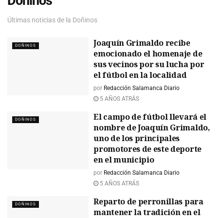
Doñinos
Últimas noticias de la Doñinos
Joaquín Grimaldo recibe
DOÑINOS
emocionado el homenaje de
sus vecinos por su lucha por
el fútbol en la localidad
por
Redacción Salamanca Diario
5 AÑOS ATRÁS
El campo de fútbol llevará el
DOÑINOS
nombre de Joaquín Grimaldo,
uno de los principales
promotores de este deporte
en el municipio
por
Redacción Salamanca Diario
5 AÑOS ATRÁS
Reparto de perronillas para
DOÑINOS
mantener la tradición en el