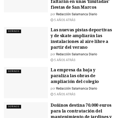
faltarán en unas ‘limitadas’
fiestas de San Marcos
por
Redacción Salamanca Diario
5 AÑOS ATRÁS
Las nuevas pistas deportivas
DOÑINOS
y de skate ampliarán las
instalaciones al aire libre a
partir del verano
por
Redacción Salamanca Diario
5 AÑOS ATRÁS
La empresa da baja y
DOÑINOS
paraliza las obras de
ampliación del colegio
por
Redacción Salamanca Diario
5 AÑOS ATRÁS
Doñinos destina 70.000 euros
DOÑINOS
para la contratación del
mantenimiento de jardines y