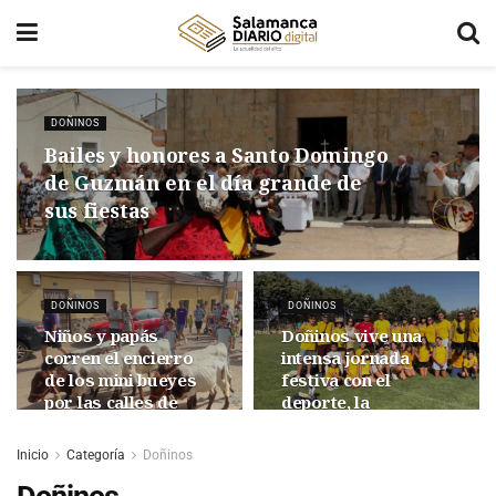
DOÑINOS
Bailes y honores a Santo Domingo
de Guzmán en el día grande de
sus fiestas
DOÑINOS
DOÑINOS
Niños y papás
Doñinos vive una
corren el encierro
intensa jornada
de los mini bueyes
festiva con el
por las calles de
deporte, la
Doñinos
convivencia y la
música como
Inicio
Categoría
Doñinos
protagonistas